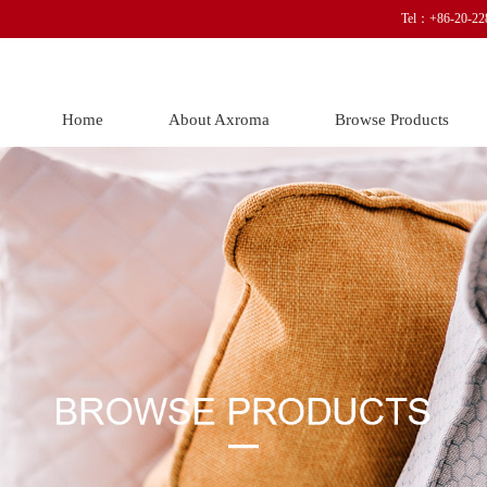
Tel：+86-20-22
Home
About Axroma
Browse Products