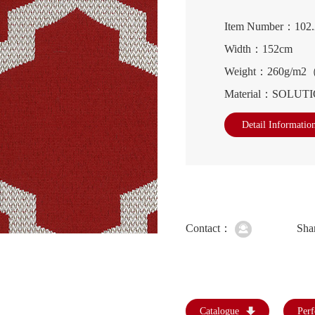
Item Number：10
Width：152cm
Weight：260g/m
Material：SOLUT
Detail Informatio
Contact：
Sha
Catalogue
Per