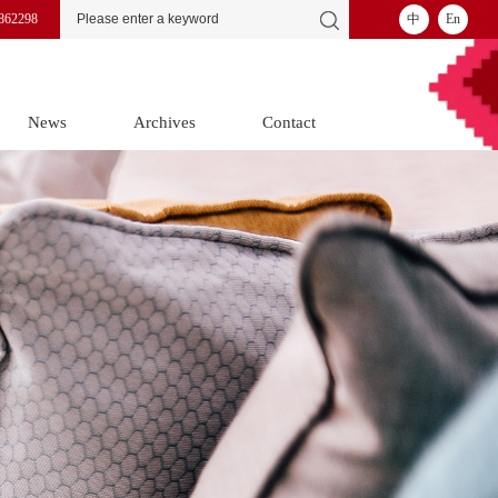
862298
中
En
News
Archives
Contact