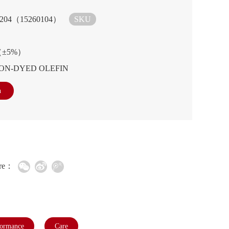
2.204（15260104）
SKU
2（±5%）
ION-DYED OLEFIN
n
re：
formance
Care