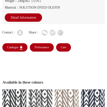
Weight：240g/m2（±5%）
Material：SOLUTION-DYED OLEFIN
Detail Information
Contact：
Share：
Catalogue
Performance
Care
Available in these colours