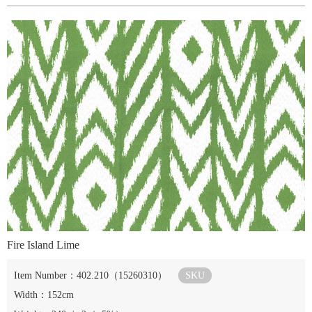
Fire Island Lime
Item Number：402.210（15260310）
SKU
Width：152cm