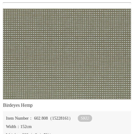
Birdeyes Hemp
Item Number： 602.808（15228161）
SKU
Width：152cm