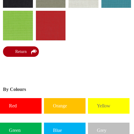
Return
By Colours
Red
Orange
Yellow
Green
Blue
Grey