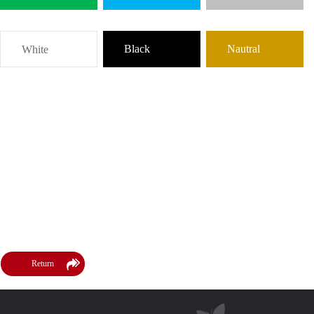
Black
Nautral
White
Return