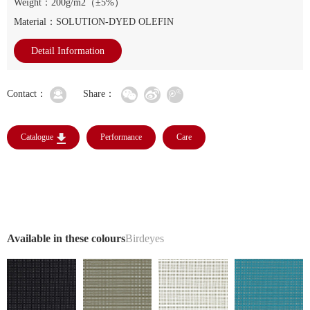
Weight：200g/m2（±5%）
Material：SOLUTION-DYED OLEFIN
Detail Information
Contact：
Share：
Catalogue
Performance
Care
Available in these colours
Birdeyes