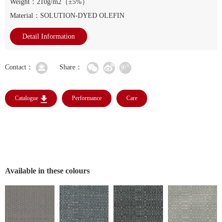
Weight：210g/m2（±5%）
Material：SOLUTION-DYED OLEFIN
Detail Information
Contact：
Share：
Catalogue
Performance
Care
Available in these colours