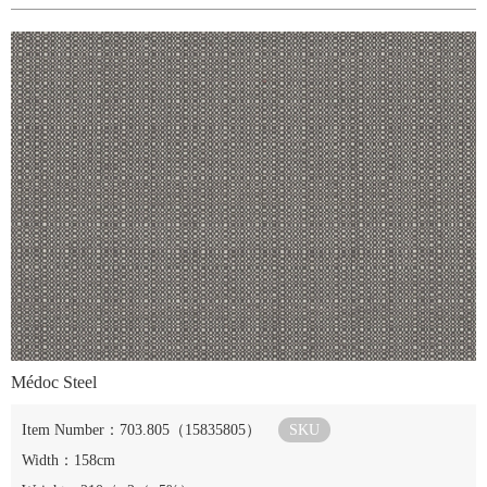
Médoc Steel
Item Number：703.805（15835805）
SKU
Width：158cm