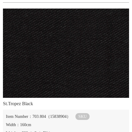
St.Tropez Black
Item Number：703.804（15838904）
SKU
Width：160cm