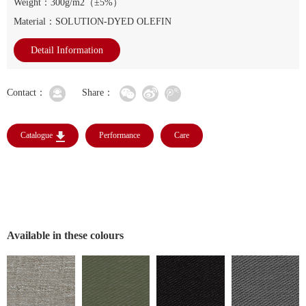
Weight：300g/m2（±5%）
Material：SOLUTION-DYED OLEFIN
Detail Information
Contact：
Share：
Catalogue
Performance
Care
Available in these colours